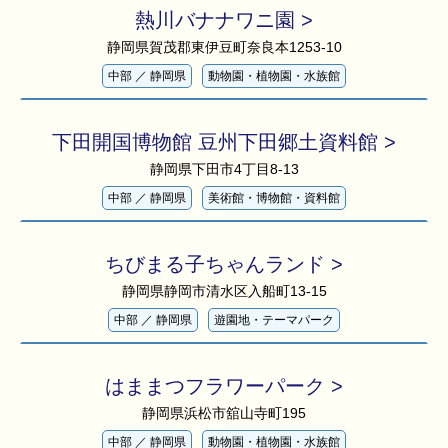
国際業務
熱川バナナワニ園 >
静岡県賀茂郡東伊豆町奈良本1253-10
国内業務
中部
／
静岡県
動物園・植物園・水族館
下田開国博物館 豆州下田郷土資料館 >
静岡県下田市4丁目8-13
中部
／
静岡県
美術館・博物館・資料館
ちびまる子ちゃんランド >
静岡県静岡市清水区入船町13-15
中部
／
静岡県
遊園地・テーマパーク
はままつフラワーパーク >
静岡県浜松市舘山寺町195
中部
／
静岡県
動物園・植物園・水族館