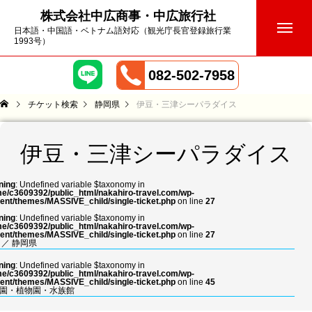
株式会社中広商事・中広旅行社
日本語・中国語・ベトナム語対応（観光庁長官登録旅行業
1993号）
082-502-7958
チケット検索
静岡県
伊豆・三津シーパラダイス
伊豆・三津シーパラダイス
ning
: Undefined variable $taxonomy in
e/c3609392/public_html/nakahiro-travel.com/wp-
ent/themes/MASSIVE_child/single-ticket.php
on line
27
ning
: Undefined variable $taxonomy in
e/c3609392/public_html/nakahiro-travel.com/wp-
ent/themes/MASSIVE_child/single-ticket.php
on line
27
／
静岡県
ning
: Undefined variable $taxonomy in
e/c3609392/public_html/nakahiro-travel.com/wp-
ent/themes/MASSIVE_child/single-ticket.php
on line
45
園・植物園・水族館