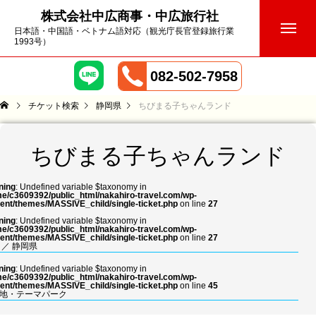
株式会社中広商事・中広旅行社
日本語・中国語・ベトナム語対応（観光庁長官登録旅行業
1993号）
082-502-7958
チケット検索
静岡県
ちびまる子ちゃんランド
ちびまる子ちゃんランド
ning
: Undefined variable $taxonomy in
e/c3609392/public_html/nakahiro-travel.com/wp-
ent/themes/MASSIVE_child/single-ticket.php
on line
27
ning
: Undefined variable $taxonomy in
e/c3609392/public_html/nakahiro-travel.com/wp-
ent/themes/MASSIVE_child/single-ticket.php
on line
27
／
静岡県
ning
: Undefined variable $taxonomy in
e/c3609392/public_html/nakahiro-travel.com/wp-
ent/themes/MASSIVE_child/single-ticket.php
on line
45
地・テーマパーク