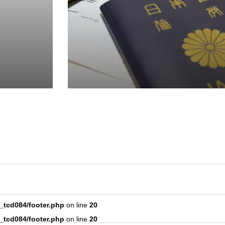
_tcd084/footer.php
on line
20
_tcd084/footer.php
on line
20