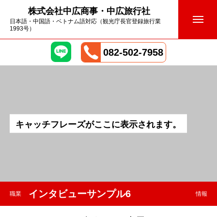
株式会社中広商事・中広旅行社
日本語・中国語・ベトナム語対応（観光庁長官登録旅行業
1993号）
082-502-7958
キ
ャ
ッ
チ
フ
レ
ー
ズ
が
こ
こ
に
表
示
さ
れ
ま
す
。
インタビューサンプル6
職業
情報