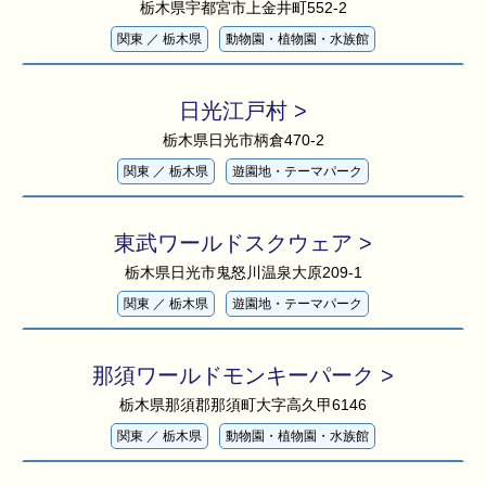
栃木県宇都宮市上金井町552-2
関東
／
栃木県
動物園・植物園・水族館
日光江戸村 >
栃木県日光市柄倉470-2
関東
／
栃木県
遊園地・テーマパーク
東武ワールドスクウェア >
会社概要
栃木県日光市鬼怒川温泉大原209-1
国際業務
関東
／
栃木県
遊園地・テーマパーク
国内業務
那須ワールドモンキーパーク >
栃木県那須郡那須町大字高久甲6146
関東
／
栃木県
動物園・植物園・水族館