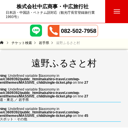
株式会社中広商事・中広旅行社
日本語・中国語・ベトナム語対応（観光庁長官登録旅行業
1993号）
082-502-7958
チケット検索
岩手県
遠野ふるさと村
遠野ふるさと村
ning
: Undefined variable $taxonomy in
e/c3609392/public_html/nakahiro-travel.com/wp-
ent/themes/MASSIVE_child/single-ticket.php
on line
27
ning
: Undefined variable $taxonomy in
e/c3609392/public_html/nakahiro-travel.com/wp-
ent/themes/MASSIVE_child/single-ticket.php
on line
27
道・東北
／
岩手県
ning
: Undefined variable $taxonomy in
e/c3609392/public_html/nakahiro-travel.com/wp-
ent/themes/MASSIVE_child/single-ticket.php
on line
45
スポット・その他