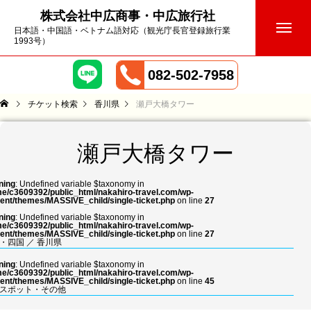
株式会社中広商事・中広旅行社
日本語・中国語・ベトナム語対応（観光庁長官登録旅行業
1993号）
082-502-7958
チケット検索
香川県
瀬戸大橋タワー
瀬戸大橋タワー
ning
: Undefined variable $taxonomy in
e/c3609392/public_html/nakahiro-travel.com/wp-
ent/themes/MASSIVE_child/single-ticket.php
on line
27
ning
: Undefined variable $taxonomy in
e/c3609392/public_html/nakahiro-travel.com/wp-
ent/themes/MASSIVE_child/single-ticket.php
on line
27
・四国
／
香川県
ning
: Undefined variable $taxonomy in
e/c3609392/public_html/nakahiro-travel.com/wp-
ent/themes/MASSIVE_child/single-ticket.php
on line
45
スポット・その他