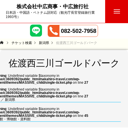
株式会社中広商事・中広旅行社
日本語・中国語・ベトナム語対応（観光庁長官登録旅行業
1993号）
082-502-7958
チケット検索
新潟県
佐渡西三川ゴールドパーク
佐渡西三川ゴールドパーク
ning
: Undefined variable $taxonomy in
e/c3609392/public_html/nakahiro-travel.com/wp-
ent/themes/MASSIVE_child/single-ticket.php
on line
27
ning
: Undefined variable $taxonomy in
e/c3609392/public_html/nakahiro-travel.com/wp-
ent/themes/MASSIVE_child/single-ticket.php
on line
27
／
新潟県
ning
: Undefined variable $taxonomy in
e/c3609392/public_html/nakahiro-travel.com/wp-
ent/themes/MASSIVE_child/single-ticket.php
on line
45
館・博物館・資料館