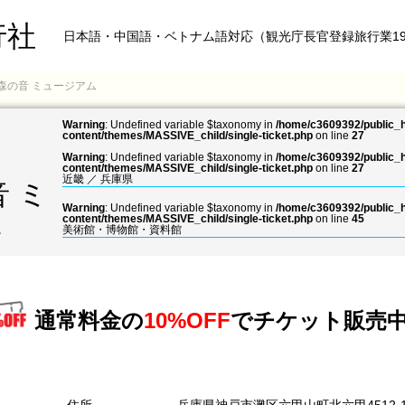
行社
日本語・中国語・ベトナム語対応（観光庁長官登録旅行業19
 森の音 ミュージアム
Warning
: Undefined variable $taxonomy in
/home/c3609392/public_h
content/themes/MASSIVE_child/single-ticket.php
on line
27
Warning
: Undefined variable $taxonomy in
/home/c3609392/public_h
content/themes/MASSIVE_child/single-ticket.php
on line
27
近畿
／
兵庫県
音 ミ
Warning
: Undefined variable $taxonomy in
/home/c3609392/public_h
ム
content/themes/MASSIVE_child/single-ticket.php
on line
45
美術館・博物館・資料館
通常料金の
10%OFF
で
チケット販売