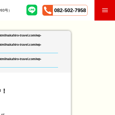
082-502-7958
93号）
tml/nakahiro-travel.com/wp-
tml/nakahiro-travel.com/wp-
tml/nakahiro-travel.com/wp-
中！