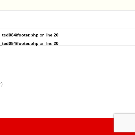
_tcd084/footer.php
on line
20
_tcd084/footer.php
on line
20
号）