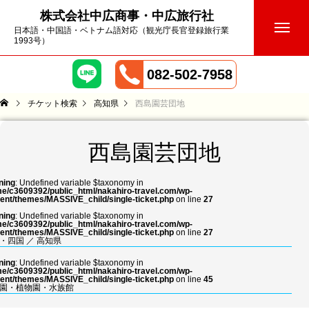
株式会社中広商事・中広旅行社
日本語・中国語・ベトナム語対応（観光庁長官登録旅行業
1993号）
082-502-7958
チケット検索
高知県
西島園芸団地
西島園芸団地
ning
: Undefined variable $taxonomy in
e/c3609392/public_html/nakahiro-travel.com/wp-
ent/themes/MASSIVE_child/single-ticket.php
on line
27
ning
: Undefined variable $taxonomy in
e/c3609392/public_html/nakahiro-travel.com/wp-
ent/themes/MASSIVE_child/single-ticket.php
on line
27
・四国
／
高知県
ning
: Undefined variable $taxonomy in
e/c3609392/public_html/nakahiro-travel.com/wp-
ent/themes/MASSIVE_child/single-ticket.php
on line
45
園・植物園・水族館