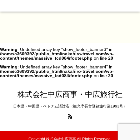
Warning
: Undefined array key "show_footer_banner3" in
/home/c3609392/public_html/nakahiro-travel.com/wp-
content/themes/massive_tcd084/footer.php
on line
20
Warning
: Undefined array key "show_footer_banner4" in
/home/c3609392/public_html/nakahiro-travel.com/wp-
content/themes/massive_tcd084/footer.php
on line
20
株式会社中広商事・中広旅行社
日本語・中国語・ベトナム語対応（観光庁長官登録旅行業1993号）
Copyright 株式会社中広商事 All Rights Reserved.