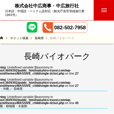
株式会社中広商事・中広旅行社
日本語・中国語・ベトナム語対応（観光庁長官登録旅行業
1993号）
082-502-7958
チケット検索
長崎県
長崎バイオパーク
長崎バイオパーク
ning
: Undefined variable $taxonomy in
e/c3609392/public_html/nakahiro-travel.com/wp-
ent/themes/MASSIVE_child/single-ticket.php
on line
27
ning
: Undefined variable $taxonomy in
e/c3609392/public_html/nakahiro-travel.com/wp-
ent/themes/MASSIVE_child/single-ticket.php
on line
27
・沖縄
／
長崎県
ning
: Undefined variable $taxonomy in
e/c3609392/public_html/nakahiro-travel.com/wp-
ent/themes/MASSIVE_child/single-ticket.php
on line
45
園・植物園・水族館