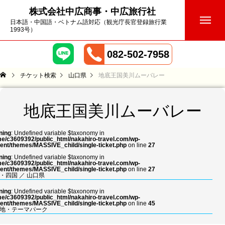
株式会社中広商事・中広旅行社
日本語・中国語・ベトナム語対応（観光庁長官登録旅行業
1993号）
082-502-7958
チケット検索
山口県
地底王国美川ムーバレー
地底王国美川ムーバレー
ning
: Undefined variable $taxonomy in
e/c3609392/public_html/nakahiro-travel.com/wp-
ent/themes/MASSIVE_child/single-ticket.php
on line
27
ning
: Undefined variable $taxonomy in
e/c3609392/public_html/nakahiro-travel.com/wp-
ent/themes/MASSIVE_child/single-ticket.php
on line
27
・四国
／
山口県
ning
: Undefined variable $taxonomy in
e/c3609392/public_html/nakahiro-travel.com/wp-
ent/themes/MASSIVE_child/single-ticket.php
on line
45
地・テーマパーク