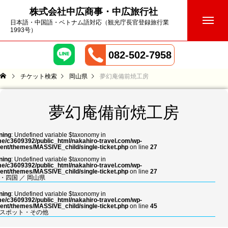
株式会社中広商事・中広旅行社
日本語・中国語・ベトナム語対応（観光庁長官登録旅行業
1993号）
082-502-7958
チケット検索
岡山県
夢幻庵備前焼工房
夢幻庵備前焼工房
ning
: Undefined variable $taxonomy in
e/c3609392/public_html/nakahiro-travel.com/wp-
ent/themes/MASSIVE_child/single-ticket.php
on line
27
ning
: Undefined variable $taxonomy in
e/c3609392/public_html/nakahiro-travel.com/wp-
ent/themes/MASSIVE_child/single-ticket.php
on line
27
・四国
／
岡山県
ning
: Undefined variable $taxonomy in
e/c3609392/public_html/nakahiro-travel.com/wp-
ent/themes/MASSIVE_child/single-ticket.php
on line
45
スポット・その他