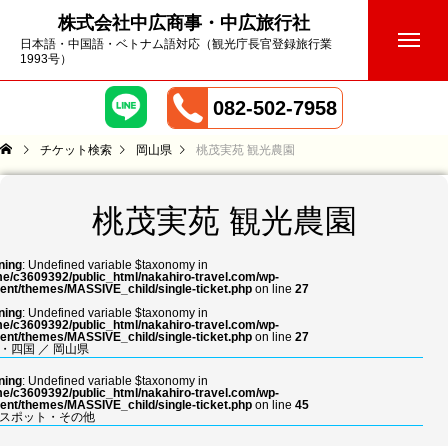
株式会社中広商事・中広旅行社
日本語・中国語・ベトナム語対応（観光庁長官登録旅行業
1993号）
082-502-7958
チケット検索
岡山県
桃茂実苑 観光農園
桃茂実苑 観光農園
ning
: Undefined variable $taxonomy in
e/c3609392/public_html/nakahiro-travel.com/wp-
ent/themes/MASSIVE_child/single-ticket.php
on line
27
ning
: Undefined variable $taxonomy in
e/c3609392/public_html/nakahiro-travel.com/wp-
ent/themes/MASSIVE_child/single-ticket.php
on line
27
・四国
／
岡山県
ning
: Undefined variable $taxonomy in
e/c3609392/public_html/nakahiro-travel.com/wp-
ent/themes/MASSIVE_child/single-ticket.php
on line
45
スポット・その他