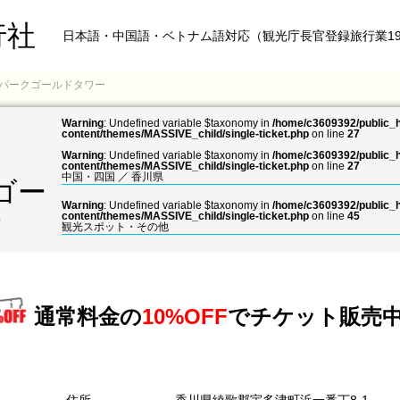
行社
日本語・中国語・ベトナム語対応（観光庁長官登録旅行業19
パークゴールドタワー
Warning
: Undefined variable $taxonomy in
/home/c3609392/public_h
content/themes/MASSIVE_child/single-ticket.php
on line
27
Warning
: Undefined variable $taxonomy in
/home/c3609392/public_h
content/themes/MASSIVE_child/single-ticket.php
on line
27
中国・四国
／
香川県
ゴー
Warning
: Undefined variable $taxonomy in
/home/c3609392/public_h
ー
content/themes/MASSIVE_child/single-ticket.php
on line
45
観光スポット・その他
通常料金の
10%OFF
で
チケット販売