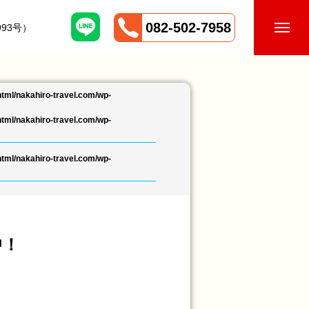
082-502-7958
93号）
tml/nakahiro-travel.com/wp-
tml/nakahiro-travel.com/wp-
tml/nakahiro-travel.com/wp-
中！