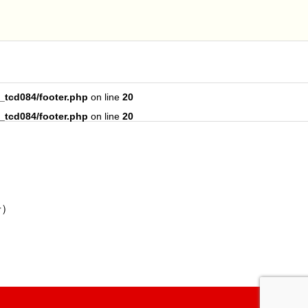
_tcd084/footer.php
on line
20
_tcd084/footer.php
on line
20
号）