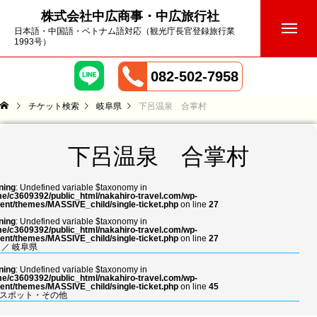
株式会社中広商事・中広旅行社
日本語・中国語・ベトナム語対応（観光庁長官登録旅行業
1993号）
082-502-7958
チケット検索
岐阜県
下呂温泉 合掌村
下呂温泉 合掌村
ning
: Undefined variable $taxonomy in
e/c3609392/public_html/nakahiro-travel.com/wp-
ent/themes/MASSIVE_child/single-ticket.php
on line
27
ning
: Undefined variable $taxonomy in
e/c3609392/public_html/nakahiro-travel.com/wp-
ent/themes/MASSIVE_child/single-ticket.php
on line
27
／
岐阜県
ning
: Undefined variable $taxonomy in
e/c3609392/public_html/nakahiro-travel.com/wp-
ent/themes/MASSIVE_child/single-ticket.php
on line
45
スポット・その他